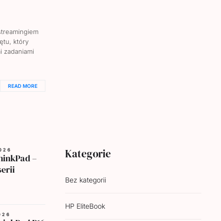
streamingiem
tu, który
i zadaniami
READ MORE
Kategorie
026
hinkPad –
erii
Bez kategorii
HP EliteBook
026