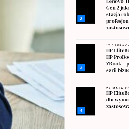
Lenovo T
Gen 2 jak
stacja ro
2
profesjon
zastosow
17 CZERWC
HP EliteB
HP ProBo
ZBook – 
3
serii biz
22 MAJA 2
HP EliteB
dla wyma
zastosow
4