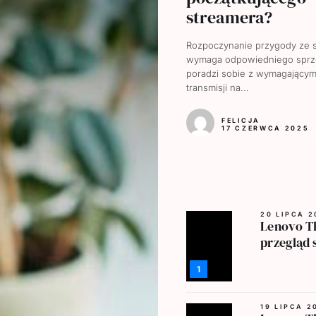
streamera?
Rozpoczynanie przygody ze 
wymaga odpowiedniego sprzę
poradzi sobie z wymagającym
transmisji na...
FELICJA
17 CZERWCA 2025
20 LIPCA 2
Lenovo T
przegląd s
1
19 LIPCA 2