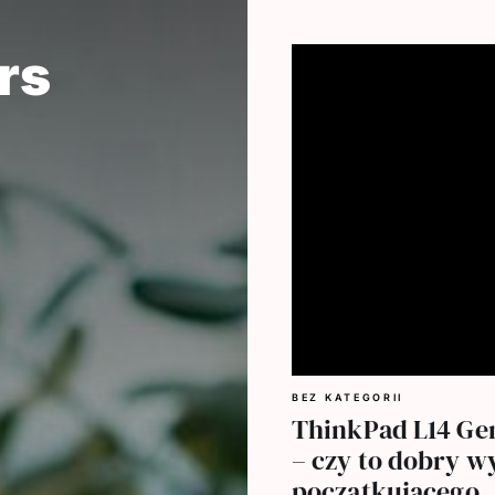
rs
BEZ KATEGORII
ThinkPad L14 Gen
– czy to dobry w
początkującego