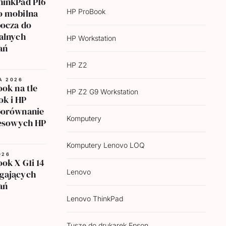
hinkPad P16
o mobilna
HP ProBook
bocza do
alnych
HP Workstation
ań
HP Z2
A 2026
ook na tle
HP Z2 G9 Workstation
ok i HP
porównanie
Komputery
nesowych HP
Komputery Lenovo LOQ
026
ook X G1i 14
Lenovo
gających
ań
Lenovo ThinkPad
Tusze do drukarek Epson